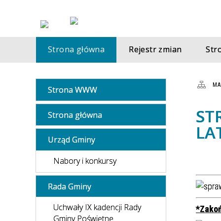
Strona główna
Rejestr zmian
St
MA
Strona WWW
ST
Strona główna
LA
Urząd Gminy
Nabory i konkursy
Rada Gminy
Uchwały IX kadencji Rady
*Zako
Gminy Poświętne