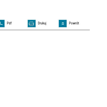
Pdf
Drukuj
Powrót