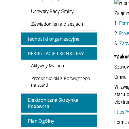
Uchwały Rady Gminy
Załączn
1.
Form
Zawiadomienia o sesjach
2.
Proj
Jednostki organizacyjne
3.
Zarz
REKRUTACJE I KONKURSY
*Zako
Aktywny Maluch
Szanow
Gmina 
Przedszkolaki z Poświętnego
na start!
W zwią
stanu 
Elektroniczna Skrzynka
elektro
Podawcza
https:/
Plan Ogólny
Formul