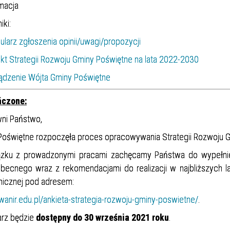
iki:
ularz zgłoszenia opinii/uwagi/propozycji
ekt Strategii Rozwoju Gminy Poświętne na lata 2022-2030
ądzenie Wójta Gminy Poświętne
ńczone:
ni Państwo,
Poświętne rozpoczęła proces opracowywania Strategii Rozwoju G
zku z prowadzonymi pracami zachęcamy Państwa do wypełnieni
obecnego wraz z rekomendacjami do realizacji w najbliższych la
nicznej pod adresem:
/wanir.edu.pl/ankieta-strategia-rozwoju-gminy-poswietne/
.
arz będzie
dostępny do 30 września 2021 roku
.